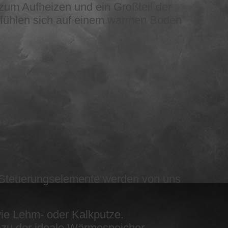
 zum Aufheizen und ein Großteil der
fühlen sich auf einem warmen Boden
ie Steuerungselemente werden von uns
wie Lehm- oder Kalkputze.
azu der ideale Wärmespeicher.