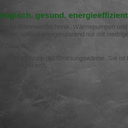
gisch. gesund. energieeffizient
ispiel Brennwerttechnnik, Wärmepumpen und S
eren optimal energiesparend nur mit niedriger
e Zukunft.
en das Prinzip der Strahlungswärme. Sie ist E
den Körper trifft.