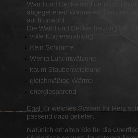
Wand und Decke sind deutllich flexibl
abgegebenen Wärme wird an die Luf
auch unwohl.
Die Wand und Deckenheizung hat folg
volle Körperstrahlung
Kein Schimmel
Wenig Luftumwälzung
kaum Staubentwicklung
gleichmäßige Wärme
energiesparend
Egal für welches System Ihr Herz sc
passend dazu geliefert.
Natürlich erhalten Sie für die Oberf
Ökologisch gesund, feuchteregulieren