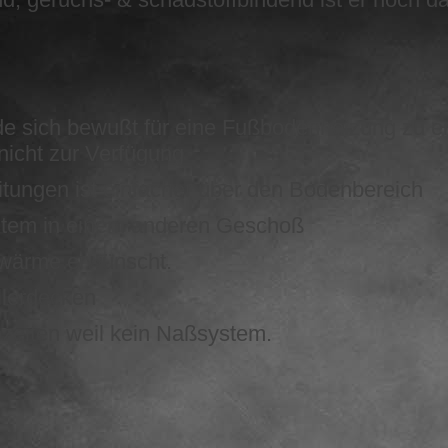
nde sich bewußt für eine Fußbodenheizung zu e
icht zur Verfügung
itungen ist einfacher über den Bodenbereich
stem in einem anderen Geschoß
ßwärme erwünscht.
llerdecken
nzeiten weil kein Naßsystem.