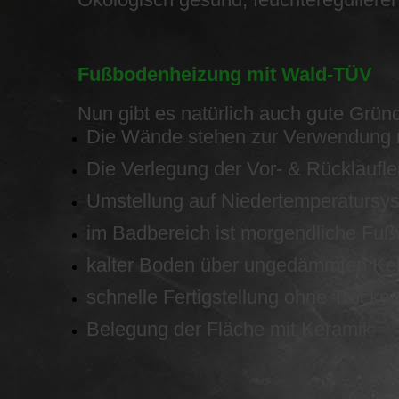
Fußbodenheizung mit Wald-TÜV
Nun gibt es natürlich auch gute Grü
Die Wände stehen zur Verwendung n
Die Verlegung der Vor- & Rücklaufle
Umstellung auf Niedertemperatursy
im Badbereich ist morgendliche Fu
kalter Boden über ungedämmten Ke
schnelle Fertigstellung ohne Trocke
Belegung der Fläche mit Keramik