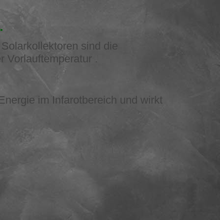
.
olarkollektoren sind die
 Vorlauftemperatur .
nergie im Infarotbereich und wirkt