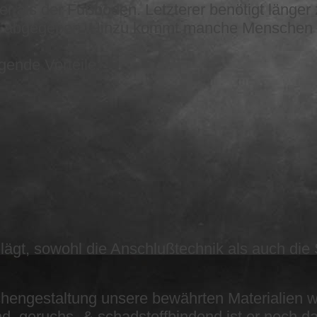
er als der Fußboden. Letzterer benötigt länger
t abgegeben. Hinzu kommt manche Menschen 
ende Vorteile:
hlägt, sowohl die Anschlußtechnik als auch d
lächengestaltung unsere bewährten Materialien 
d, geruchs- & schadstoffbindend ist er noch d