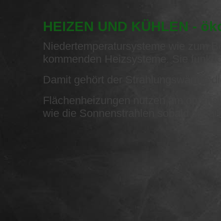
HEIZEN UND KÜHLEN - ökolo
Niedertemperatursysteme wie zum Be
kommenden Heizsysteme. Sie funktioni
Damit gehört der Strahlungswärme di
Flächenheizungen nutzen am optimalst
wie die Sonnenstrahlen sobald sie auf 