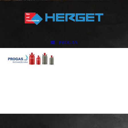
PROGAS